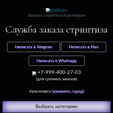
Заказать стриптиз в Красноярске
Служба заказа стриптиза
Написать в Telegram
Написать в Max
Написать в Whatsapp
+7-999-400-27-03
(для срочных заказов)
Красноярск
(изменить город)
П
Выбрать категорию
к
с